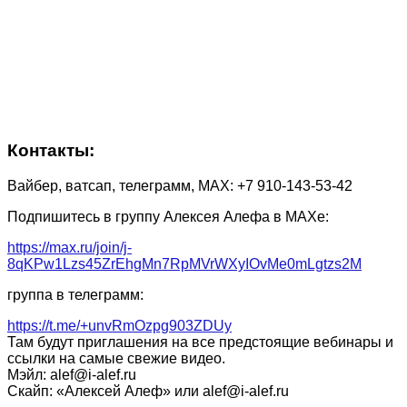
Контакты:
Вайбер, ватсап, телеграмм, МАХ: +7 910-143-53-42
Подпишитесь в группу Алексея Алефа в МАХе:
https://max.ru/join/j-
8qKPw1Lzs45ZrEhgMn7RpMVrWXyIOvMe0mLgtzs2M
группа в телеграмм:
https://t.me/+unvRmOzpg903ZDUy
Там будут приглашения на все предстоящие вебинары и
ссылки на самые свежие видео.
Мэйл: alef@i-alef.ru
Скайп: «Алексей Алеф» или alef@i-alef.ru