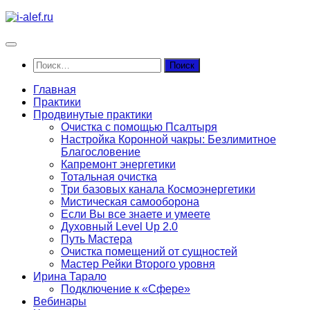
Перейти
к
содержимому
Найти:
Главная
Практики
Продвинутые практики
Очистка с помощью Псалтыря
Настройка Коронной чакры: Безлимитное
Благословение
Капремонт энергетики
Тотальная очистка
Три базовых канала Космоэнергетики
Мистическая самооборона
Если Вы все знаете и умеете
Духовный Level Up 2.0
Путь Мастера
Очистка помещений от сущностей
Мастер Рейки Второго уровня
Ирина Тарало
Подключение к «Сфере»
Вебинары