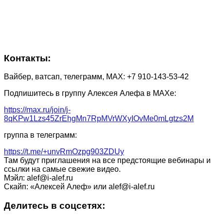
Контакты:
Вайбер, ватсап, телеграмм, МАХ: +7 910-143-53-42
Подпишитесь в группу Алексея Алефа в МАХе:
https://max.ru/join/j-
8qKPw1Lzs45ZrEhgMn7RpMVrWXyIOvMe0mLgtzs2M
группа в телеграмм:
https://t.me/+unvRmOzpg903ZDUy
Там будут приглашения на все предстоящие вебинары и
ссылки на самые свежие видео.
Мэйл: alef@i-alef.ru
Скайп: «Алексей Алеф» или alef@i-alef.ru
Делитесь в соцсетях: