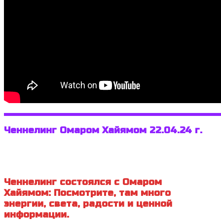
Ченнелинг Омаром Хайямом 22.04.24 г.
Ченнелинг состоялся с Омаром
Хайямом: Посмотрите, там много
энергии, света, радости и ценной
информации.