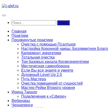
Перейти
к
содержимому
Найти:
Главная
Практики
Продвинутые практики
Очистка с помощью Псалтыря
Настройка Коронной чакры: Безлимитное Благ
Капремонт энергетики
Тотальная очистка
Три базовых канала Космоэнергетики
Мистическая самооборона
Если Вы все знаете и умеете
Духовный Level Up 2.0
Путь Мастера
Очистка помещений от сущностей
Мастер Рейки Второго уровня
Ирина Тарало
Подключение к «Сфере»
Вебинары
Ченнелинги