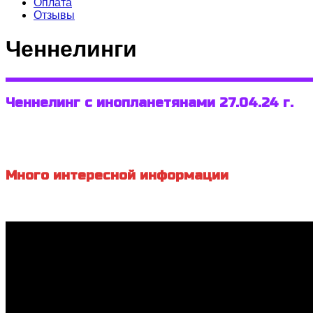
Оплата
Отзывы
Ченнелинги
Ченнелинг с инопланетянами 27.04.24 г.
Много интересной информации