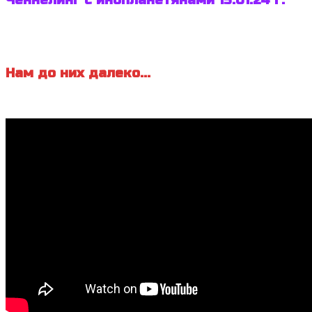
Ченнелинг с инопланетянами 15.01.24 г.
Нам до них далеко...