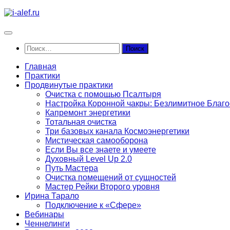
Перейти
к
содержимому
Найти:
Главная
Практики
Продвинутые практики
Очистка с помощью Псалтыря
Настройка Коронной чакры: Безлимитное Благ
Капремонт энергетики
Тотальная очистка
Три базовых канала Космоэнергетики
Мистическая самооборона
Если Вы все знаете и умеете
Духовный Level Up 2.0
Путь Мастера
Очистка помещений от сущностей
Мастер Рейки Второго уровня
Ирина Тарало
Подключение к «Сфере»
Вебинары
Ченнелинги