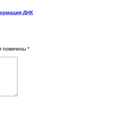
формация ДНК
я помечены
*