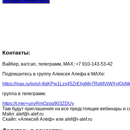
Контакты:
Вайбер, ватсап, телеграмм, МАХ: +7 910-143-53-42
Подпишитесь в группу Алексея Алефа в МАХе:
https://max.ru/join/j-8qKPw1Lzs45ZrEhgMn7RpMVrWXyIOv
группа в телеграмм:
https://t.me/+unvRmOzpg903ZDUy
Там будут приглашения на все предстоящие вебинары и с
Мэйл: alef@i-alef.ru
Скайп: «Алексей Алеф» или alef@i-alef.ru