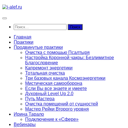
Перейти
к
содержимому
Найти:
Главная
Практики
Продвинутые практики
Очистка с помощью Псалтыря
Настройка Коронной чакры: Безлимитное
Благословение
Капремонт энергетики
Тотальная очистка
Три базовых канала Космоэнергетики
Мистическая самооборона
Если Вы все знаете и умеете
Духовный Level Up 2.0
Путь Мастера
Очистка помещений от сущностей
Мастер Рейки Второго уровня
Ирина Тарало
Подключение к «Сфере»
Вебинары