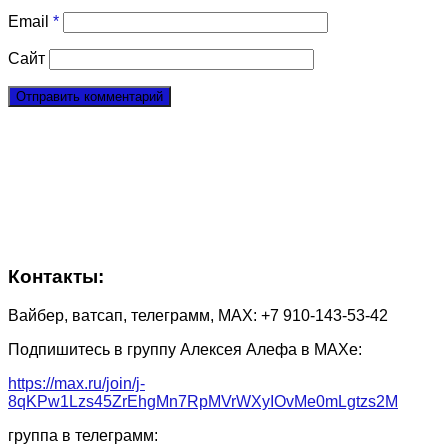
Email
*
Сайт
Контакты:
Вайбер, ватсап, телеграмм, МАХ: +7 910-143-53-42
Подпишитесь в группу Алексея Алефа в МАХе:
https://max.ru/join/j-
8qKPw1Lzs45ZrEhgMn7RpMVrWXyIOvMe0mLgtzs2M
группа в телеграмм: