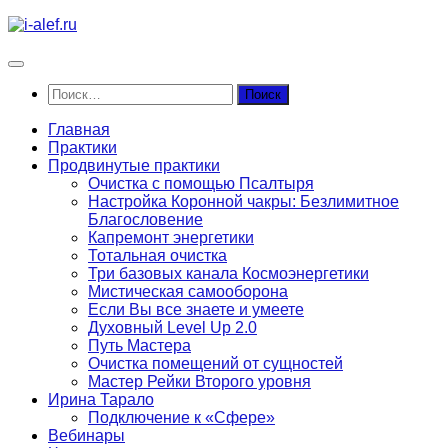
Перейти
к
содержимому
Найти:
Главная
Практики
Продвинутые практики
Очистка с помощью Псалтыря
Настройка Коронной чакры: Безлимитное
Благословение
Капремонт энергетики
Тотальная очистка
Три базовых канала Космоэнергетики
Мистическая самооборона
Если Вы все знаете и умеете
Духовный Level Up 2.0
Путь Мастера
Очистка помещений от сущностей
Мастер Рейки Второго уровня
Ирина Тарало
Подключение к «Сфере»
Вебинары