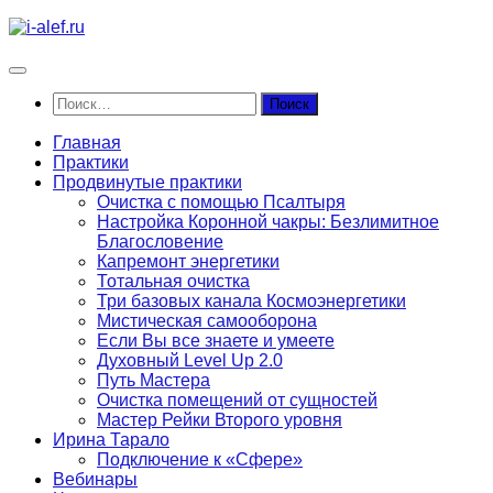
Перейти
к
содержимому
Найти:
Главная
Практики
Продвинутые практики
Очистка с помощью Псалтыря
Настройка Коронной чакры: Безлимитное
Благословение
Капремонт энергетики
Тотальная очистка
Три базовых канала Космоэнергетики
Мистическая самооборона
Если Вы все знаете и умеете
Духовный Level Up 2.0
Путь Мастера
Очистка помещений от сущностей
Мастер Рейки Второго уровня
Ирина Тарало
Подключение к «Сфере»
Вебинары