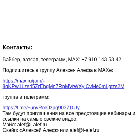
Контакты:
Вайбер, ватсап, телеграмм, МАХ: +7 910-143-53-42
Подпишитесь в группу Алексея Алефа в МАХе:
https://max.ru/join/j-
8qKPw1Lzs45ZrEhgMn7RpMVrWXyIOvMe0mLgtzs2M
группа в телеграмм:
https://t.me/+unvRmOzpg903ZDUy
Там будут приглашения на все предстоящие вебинары и
ссылки на самые свежие видео.
Мэйл: alef@i-alef.ru
Скайп: «Алексей Алеф» или alef@i-alef.ru