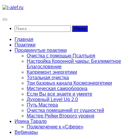
Перейти
к
содержимому
Найти:
Главная
Практики
Продвинутые практики
Очистка с помощью Псалтыря
Настройка Коронной чакры: Безлимитное
Благословение
Капремонт энергетики
Тотальная очистка
Три базовых канала Космоэнергетики
Мистическая самооборона
Если Вы все знаете и умеете
Духовный Level Up 2.0
Путь Мастера
Очистка помещений от сущностей
Мастер Рейки Второго уровня
Ирина Тарало
Подключение к «Сфере»
Вебинары