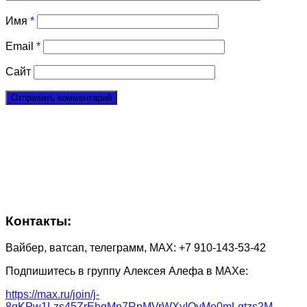
Имя
*
Email
*
Сайт
Контакты:
Вайбер, ватсап, телеграмм, МАХ: +7 910-143-53-42
Подпишитесь в группу Алексея Алефа в МАХе:
https://max.ru/join/j-
8qKPw1Lzs45ZrEhgMn7RpMVrWXyIOvMe0mLgtzs2M