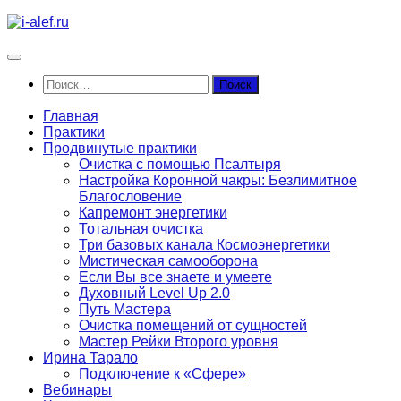
Перейти
к
содержимому
Найти:
Главная
Практики
Продвинутые практики
Очистка с помощью Псалтыря
Настройка Коронной чакры: Безлимитное
Благословение
Капремонт энергетики
Тотальная очистка
Три базовых канала Космоэнергетики
Мистическая самооборона
Если Вы все знаете и умеете
Духовный Level Up 2.0
Путь Мастера
Очистка помещений от сущностей
Мастер Рейки Второго уровня
Ирина Тарало
Подключение к «Сфере»
Вебинары