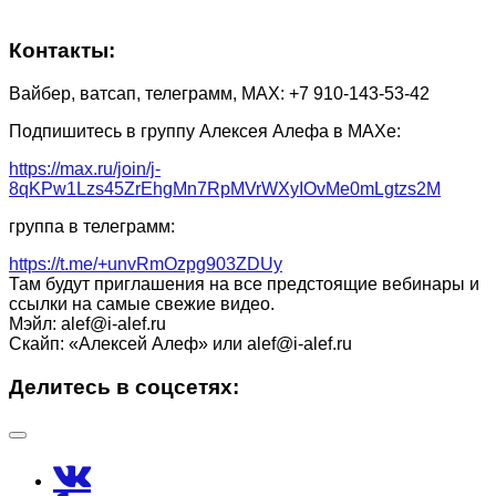
Контакты:
Вайбер, ватсап, телеграмм, МАХ: +7 910-143-53-42
Подпишитесь в группу Алексея Алефа в МАХе:
https://max.ru/join/j-
8qKPw1Lzs45ZrEhgMn7RpMVrWXyIOvMe0mLgtzs2M
группа в телеграмм:
https://t.me/+unvRmOzpg903ZDUy
Там будут приглашения на все предстоящие вебинары и
ссылки на самые свежие видео.
Мэйл: alef@i-alef.ru
Скайп: «Алексей Алеф» или alef@i-alef.ru
Делитесь в соцсетях: