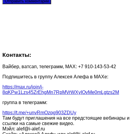
Контакты:
Вайбер, ватсап, телеграмм, МАХ: +7 910-143-53-42
Подпишитесь в группу Алексея Алефа в МАХе:
https://max.ru/join/j-
8qKPw1Lzs45ZrEhgMn7RpMVrWXyIOvMe0mLgtzs2M
группа в телеграмм:
https://t.me/+unvRmOzpg903ZDUy
Там будут приглашения на все предстоящие вебинары и
ссылки на самые свежие видео.
Мэйл: alef@i-alef.ru