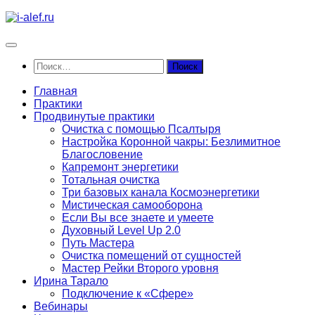
Перейти
к
содержимому
Найти:
Главная
Практики
Продвинутые практики
Очистка с помощью Псалтыря
Настройка Коронной чакры: Безлимитное
Благословение
Капремонт энергетики
Тотальная очистка
Три базовых канала Космоэнергетики
Мистическая самооборона
Если Вы все знаете и умеете
Духовный Level Up 2.0
Путь Мастера
Очистка помещений от сущностей
Мастер Рейки Второго уровня
Ирина Тарало
Подключение к «Сфере»
Вебинары