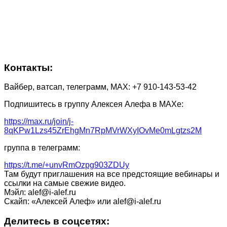
Контакты:
Вайбер, ватсап, телеграмм, МАХ: +7 910-143-53-42
Подпишитесь в группу Алексея Алефа в МАХе:
https://max.ru/join/j-
8qKPw1Lzs45ZrEhgMn7RpMVrWXyIOvMe0mLgtzs2M
группа в телеграмм:
https://t.me/+unvRmOzpg903ZDUy
Там будут приглашения на все предстоящие вебинары и
ссылки на самые свежие видео.
Мэйл: alef@i-alef.ru
Скайп: «Алексей Алеф» или alef@i-alef.ru
Делитесь в соцсетях: