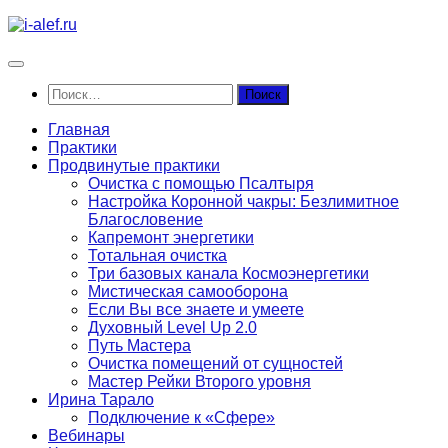
Перейти
к
содержимому
Найти:
Главная
Практики
Продвинутые практики
Очистка с помощью Псалтыря
Настройка Коронной чакры: Безлимитное
Благословение
Капремонт энергетики
Тотальная очистка
Три базовых канала Космоэнергетики
Мистическая самооборона
Если Вы все знаете и умеете
Духовный Level Up 2.0
Путь Мастера
Очистка помещений от сущностей
Мастер Рейки Второго уровня
Ирина Тарало
Подключение к «Сфере»
Вебинары