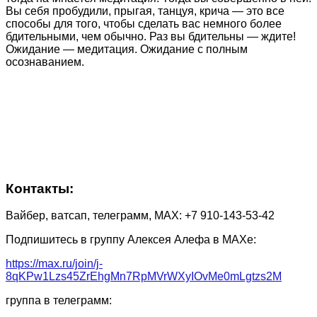
Вы себя пробудили, прыгая, танцуя, крича — это все
способы для того, чтобы сделать вас немного более
бдительными, чем обычно. Раз вы бдительны — ждите!
Ожидание — медитация. Ожидание с полным
осознаванием.
Контакты:
Вайбер, ватсап, телеграмм, МАХ: +7 910-143-53-42
Подпишитесь в группу Алексея Алефа в МАХе:
https://max.ru/join/j-
8qKPw1Lzs45ZrEhgMn7RpMVrWXyIOvMe0mLgtzs2M
группа в телеграмм: