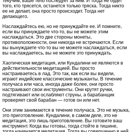
текучим, ваше тело последует за ним. И тогда не будет
того, кто трясется, останется только тряска. Тогда никто
ее не делает, она просто происходит. Тогда нет
делающего.
Наслаждайтесь ею, но не принуждайте ее. И помните,
если вы принуждаете что-то, вы не можете этим
наслаждаться. Это две стороны монеты,
противоположности, они никогда не встречаются. Если
вы вынуждаете что-то вы не можете наслаждаться, если
вы наслаждаетесь, вы не можете это принуждать.
Хаотическая медитация, или Кундалини не являются в
действительности медитацией. Вы просто
настраиваетесь в лад. Это так, как если вы видели,
играют индийские классические музыканты. В течение
получаса или часа, иногда даже более, они просто
настраивают свои инструменты. Они крутят ручки,
подтягивают или ослабляют струны, а барабанщик
проверяет свой барабан — готов он или нет.
Они этим занимаются в течение получаса. Это не музыка,
это приготовление. Кундалини, в самом деле, это не
медитация, это лишь приготовление. Вы готовите ваш
инструмент. Когда вы готовы, тогда стойте в тишине,
тогда начинается медитация. Тогда вы совершенно в ней.