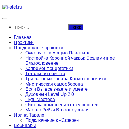
Перейти
к
содержимому
Найти:
Главная
Практики
Продвинутые практики
Очистка с помощью Псалтыря
Настройка Коронной чакры: Безлимитное
Благословение
Капремонт энергетики
Тотальная очистка
Три базовых канала Космоэнергетики
Мистическая самооборона
Если Вы все знаете и умеете
Духовный Level Up 2.0
Путь Мастера
Очистка помещений от сущностей
Мастер Рейки Второго уровня
Ирина Тарало
Подключение к «Сфере»
Вебинары