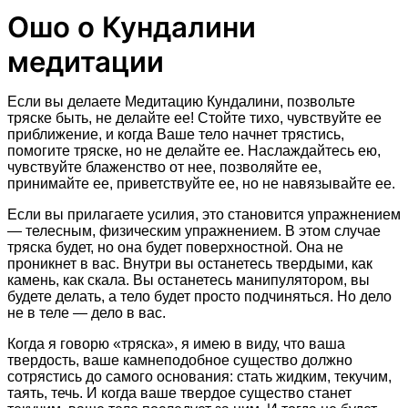
Ошо о Кундалини
медитации
Если вы делаете Медитацию Кундалини, позвольте
тряске быть, не делайте ее! Стойте тихо, чувствуйте ее
приближение, и когда Ваше тело начнет трястись,
помогите тряске, но не делайте ее. Наслаждайтесь ею,
чувствуйте блаженство от нее, позволяйте ее,
принимайте ее, приветствуйте ее, но не навязывайте ее.
Если вы прилагаете усилия, это становится упражнением
— телесным, физическим упражнением. В этом случае
тряска будет, но она будет поверхностной. Она не
проникнет в вас. Внутри вы останетесь твердыми, как
камень, как скала. Вы останетесь манипулятором, вы
будете делать, а тело будет просто подчиняться. Но дело
не в теле — дело в вас.
Когда я говорю «тряска», я имею в виду, что ваша
твердость, ваше камнеподобное существо должно
сотрястись до самого основания: стать жидким, текучим,
таять, течь. И когда ваше твердое существо станет