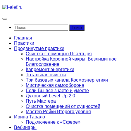
Перейти
к
содержимому
Найти:
Главная
Практики
Продвинутые практики
Очистка с помощью Псалтыря
Настройка Коронной чакры: Безлимитное
Благословение
Капремонт энергетики
Тотальная очистка
Три базовых канала Космоэнергетики
Мистическая самооборона
Если Вы все знаете и умеете
Духовный Level Up 2.0
Путь Мастера
Очистка помещений от сущностей
Мастер Рейки Второго уровня
Ирина Тарало
Подключение к «Сфере»
Вебинары