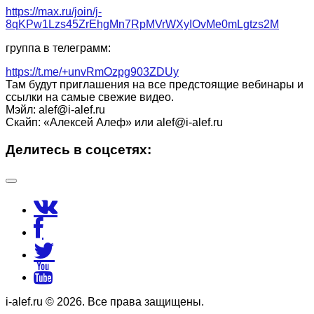
https://max.ru/join/j-
8qKPw1Lzs45ZrEhgMn7RpMVrWXyIOvMe0mLgtzs2M
группа в телеграмм:
https://t.me/+unvRmOzpg903ZDUy
Там будут приглашения на все предстоящие вебинары и
ссылки на самые свежие видео.
Мэйл: alef@i-alef.ru
Скайп: «Алексей Алеф» или alef@i-alef.ru
Делитесь в соцсетях:
i-alef.ru © 2026. Все права защищены.