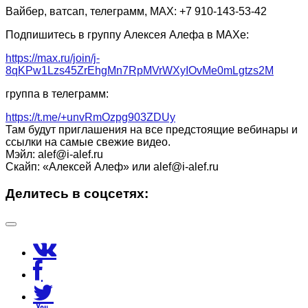
Вайбер, ватсап, телеграмм, МАХ: +7 910-143-53-42
Подпишитесь в группу Алексея Алефа в МАХе:
https://max.ru/join/j-
8qKPw1Lzs45ZrEhgMn7RpMVrWXyIOvMe0mLgtzs2M
группа в телеграмм:
https://t.me/+unvRmOzpg903ZDUy
Там будут приглашения на все предстоящие вебинары и
ссылки на самые свежие видео.
Мэйл: alef@i-alef.ru
Скайп: «Алексей Алеф» или alef@i-alef.ru
Делитесь в соцсетях: