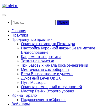
Перейти
к
содержимому
Найти:
Главная
Практики
Продвинутые практики
Очистка с помощью Псалтыря
Настройка Коронной чакры: Безлимитное
Благословение
Капремонт энергетики
Тотальная очистка
Три базовых канала Космоэнергетики
Мистическая самооборона
Если Вы все знаете и умеете
Духовный Level Up 2.0
Путь Мастера
Очистка помещений от сущностей
Мастер Рейки Второго уровня
Ирина Тарало
Подключение к «Сфере»
Вебинары