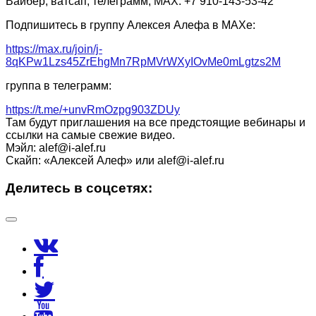
Вайбер, ватсап, телеграмм, МАХ: +7 910-143-53-42
Подпишитесь в группу Алексея Алефа в МАХе:
https://max.ru/join/j-
8qKPw1Lzs45ZrEhgMn7RpMVrWXyIOvMe0mLgtzs2M
группа в телеграмм:
https://t.me/+unvRmOzpg903ZDUy
Там будут приглашения на все предстоящие вебинары и
ссылки на самые свежие видео.
Мэйл: alef@i-alef.ru
Скайп: «Алексей Алеф» или alef@i-alef.ru
Делитесь в соцсетях: