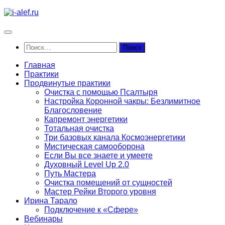
Перейти
к
содержимому
Найти:
Главная
Практики
Продвинутые практики
Очистка с помощью Псалтыря
Настройка Коронной чакры: Безлимитное
Благословение
Капремонт энергетики
Тотальная очистка
Три базовых канала Космоэнергетики
Мистическая самооборона
Если Вы все знаете и умеете
Духовный Level Up 2.0
Путь Мастера
Очистка помещений от сущностей
Мастер Рейки Второго уровня
Ирина Тарало
Подключение к «Сфере»
Вебинары